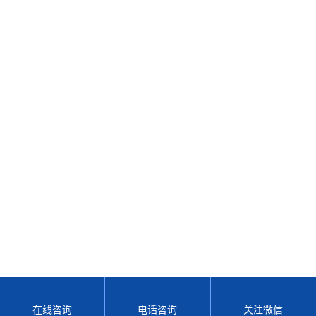
上一篇：
metone 804激光粒子计数器
下一篇：
一氧化碳气体在线监测仪
地址：苏州工业园区东富路55号
邮箱 : 2524300166@qq.com
sitemap
技术支持：
化工仪器网
管理登陆
在线咨询
电话咨询
关注微信