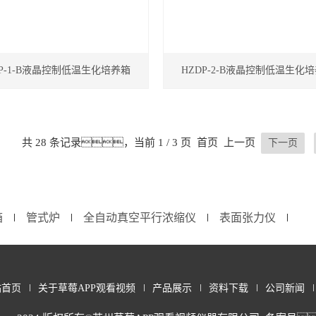
DP-1-B液晶控制低温生化培养箱
HZDP-2-B液晶控制低温生化
共 28 条记录，当前 1 / 3 页 首页 上一页
下一页
箱
管式炉
全自动真空平行浓缩仪
表面张力仪
∣
∣
∣
∣
站首页
关于草莓APP观看视频
产品展示
资料下载
公司新闻